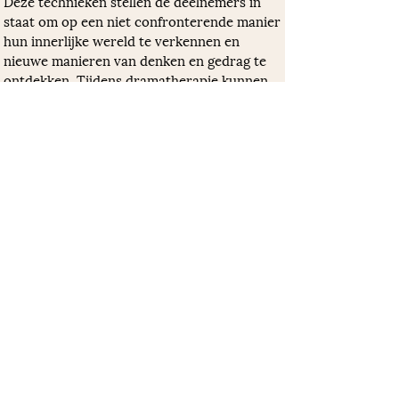
Deze technieken stellen de deelnemers in 
staat om op een niet confronterende manier 
hun innerlijke wereld te verkennen en 
nieuwe manieren van denken en gedrag te 
ontdekken. Tijdens dramatherapie kunnen 
deelnemers hun ervaringen delen met de 
therapeut en de groep, hun emoties uiten en 
nieuwe perspectieven ontdekken. 
Het proces van creatief spel en expressie 
biedt hen de mogelijkheid om te 
experimenteren met verschillende rollen, 
scenario's en uitdrukkingen. Door zich te 
verbinden met de verhalen en personages 
die ze creëren, kunnen deelnemers nieuwe 
inzichten verwerven, emotionele blokkades 
doorbreken en hun gevoel van eigenwaarde 
vergroten. 
Dramatherapie kan ook worden toegepast in 
combinatie met andere vormen van therapie, 