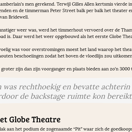
mberlain’s men gerekend. Terwijl Gilles Allen kertsmis vierde in
enden en de timmerman Peter Street balk per balk het theater en
van Bridewell.
ad is. Daar werd het weer opgebouwd als het eerste Globe Thea
voelig was voor overstromingen moest het land waarop het the
uten beschoeiingen zodat het boven de vloedlijn zou uitkomen
 groter zijn dan zijn voorganger en plaats bieden aan zo’n 300
 was rechthoekig en bevatte achterin 
door de backstage ruimte kon bereikt
et Globe Theatre
ak aan het podium de zogenaamde “Pit” waar zich de goedkoopst