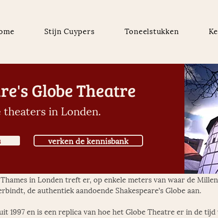
ome
Stijn Cuypers
Toneelstukken
Ke
e's Globe Theatre
 theaters in Londen.
s
verken de kennisbank
Thames in Londen treft er, op enkele meters van waar de Mille
rbindt, de authentiek aandoende Shakespeare’s Globe aan. 
uit 1997 en is een replica van hoe het Globe Theatre er in de tijd