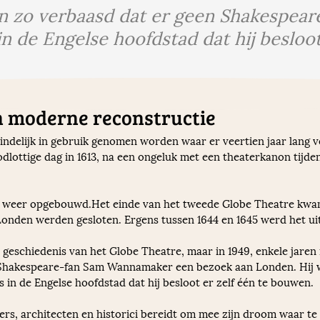
en zo verbaasd dat er geen Shakespear
n de Engelse hoofdstad dat hij besloot
n moderne reconstructie
indelijk in gebruik genomen worden waar er veertien jaar lang v
lottige dag in 1613, na een ongeluk met een theaterkanon tijde
r weer opgebouwd.Het einde van het tweede Globe Theatre kwam 
 Londen werden gesloten. Ergens tussen 1644 en 1645 werd het uit
e geschiedenis van het Globe Theatre, maar in 1949, enkele jare
Shakespeare-fan Sam Wannamaker een bezoek aan Londen. Hij w
in de Engelse hoofdstad dat hij besloot er zelf één te bouwen. 
rs, architecten en historici bereidt om mee zijn droom waar te