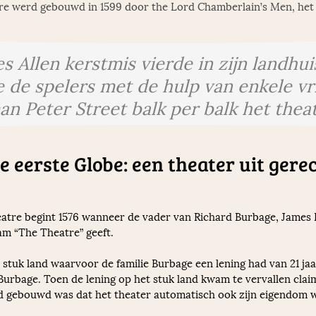
re werd gebouwd in 1599 door the Lord Chamberlain’s Men, het 
es Allen kerstmis vierde in zijn landhui
 de spelers met de hulp van enkele v
 Peter Street balk per balk het theat
 eerste Globe: een theater uit gere
atre begint 1576 wanneer de vader van Richard Burbage, James 
m “The Theatre” geeft. 
uk land waarvoor de familie Burbage een lening had van 21 jaar,
Burbage. Toen de lening op het stuk land kwam te vervallen claim
nd gebouwd was dat het theater automatisch ook zijn eigendom w