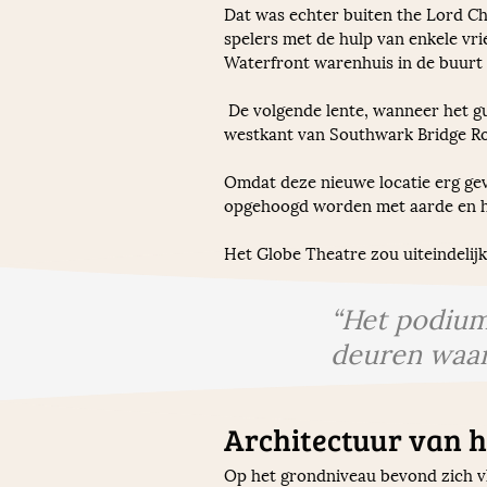
Dat was echter buiten the Lord Cha
spelers met de hulp van enkele vri
Waterfront warenhuis in de buurt 
 De volgende lente, wanneer het gunstiger weer was, werd het timmerhout vervoerd over de Thames naar wat tegenwoordig de 
westkant van Southwark Bridge Ro
Omdat deze nieuwe locatie erg ge
opgehoogd worden met aarde en ho
Het Globe Theatre zou uiteindelijk
“Het podium
deuren waar
Architectuur van h
Op het grondniveau bevond zich vl