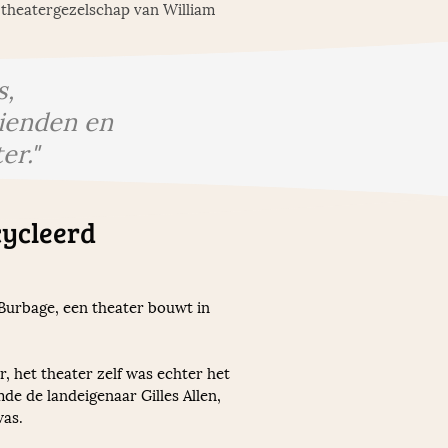
theatergezelschap van William 
s,
rienden en
er."
cycleerd 
Burbage, een theater bouwt in 
 het theater zelf was echter het 
de de landeigenaar Gilles Allen, 
as. 