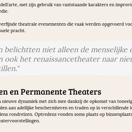
ll'arte, met zijn gebruik van vaststaande karakters en improvis
die. 
erfijnde theatrale evenementen die vaak werden opgevoerd voor
suele pracht.
belichtten niet alleen de menselijke c
n ook het renaissancetheater naar ni
llen."
en en Permanente Theaters
n nieuwe dynamiek met zich mee dankzij de opkomst van toneel
n aan adellijke beschermheren en traden op in verschillende lo
jdens rondreizen. Optredens vonden soms plaats op binnenplaat
atervoorstellingen.