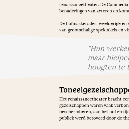
renaissancetheater. De Commedia de
benaderingen van acteren en kome
De hofmaskerades, weelderige en v
van grootschalige spektakels en vi
"Hun werken 
maar hielpe
hoogten te ti
Toneelgezelschapp
Het renaissancetheater bracht ee
gezelschappen waren vaak verbonde
beschermheren, aan het hof en ti
publiek werd betoverd door de the