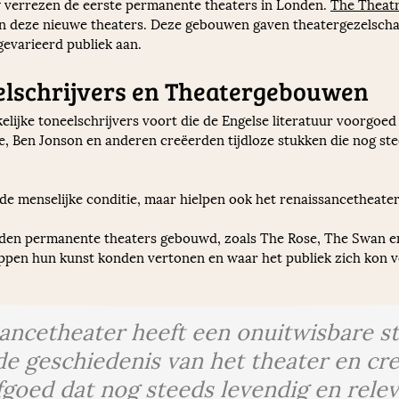
w verrezen de eerste permanente theaters in Londen. 
The Theat
an deze nieuwe theaters. Deze gebouwen gaven theatergezelscha
gevarieerd publiek aan.
elschrijvers en Theatergebouwen
lijke toneelschrijvers voort die de Engelse literatuur voorgoe
e, Ben Jonson en anderen creëerden tijdloze stukken die nog s
de menselijke conditie, maar hielpen ook het renaissancetheater
nden permanente theaters gebouwd, zoals The Rose, The Swan e
pen hun kunst konden vertonen en waar het publiek zich kon ve
sancetheater heeft een onuitwisbare s
de geschiedenis van het theater en cr
fgoed dat nog steeds levendig en releva