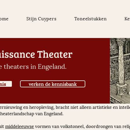
ome
Stijn Cuypers
Toneelstukken
Ke
issance Theater
e theaters in Engeland.
nis
verken de kennisbank
rnieuwing en heropleving, bracht niet alleen artistieke en intell
 theaterlandschap van Engeland.
it 
middeleeuwse
 vormen van volkstoneel, doordrongen van reli