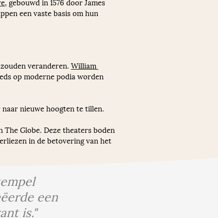
re
, gebouwd in 1576 door James 
ppen een vaste basis om hun 
d zouden veranderen. 
William 
teeds op moderne podia worden 
 naar nieuwe hoogten te tillen.
n The Globe. Deze theaters boden 
rliezen in de betovering van het 
tempel
eëerde een
nt is."