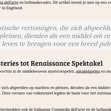
 dell'arte
 en hofmaskerades. Dit artikel neemt je mee op een r
r in Engeland.
tische vertoningen, die zich afspeeld
pleinen, dienden als een middel om re
 leven te brengen voor een breed publ
teries tot Renaissance Spektakel
wortels in de middeleeuwse mysteriespelen, 
mirakelspelen
 en mo
zich afspeelden op markten en pleinen, dienden als een middel o
. Deze vormen van volkstoneel legden de basis voor het ontstaa
ïnvloedden ook de Italiaanse Commedia dell'arte en de hofmask