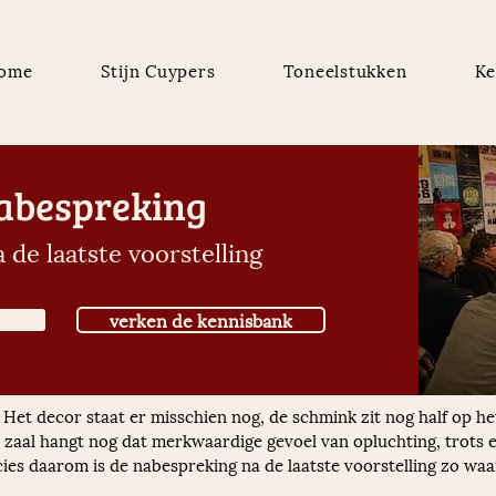
ome
Stijn Cuypers
Toneelstukken
Ke
abespreking
 de laatste voorstelling
verken de kennisbank
. Het decor staat er misschien nog, de schmink zit nog half op het
de zaal hangt nog dat merkwaardige gevoel van opluchting, trots
ecies daarom is de nabespreking na de laatste voorstelling zo waa