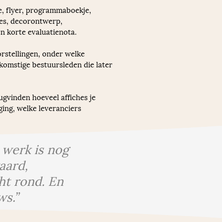
e, flyer, programmaboekje, 
cues, decorontwerp, 
en korte evaluatienota.
rstellingen, onder welke 
komstige bestuursleden die later 
ugvinden hoeveel affiches je 
ing, welke leveranciers 
 werk is nog
aard,
ht rond. En
ws.”