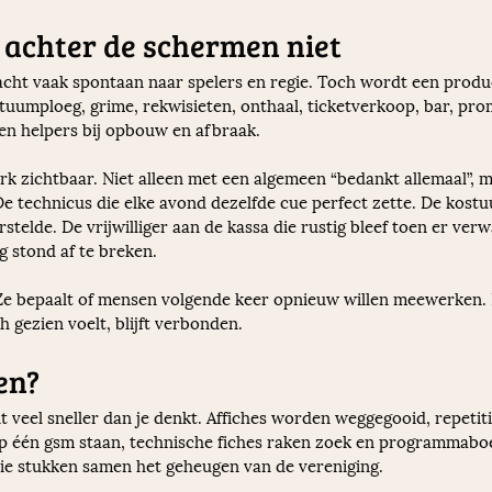
 achter de schermen niet
acht vaak spontaan naar spelers en regie. Toch wordt een produ
umploeg, grime, rekwisieten, onthaal, ticketverkoop, bar, promo
 en helpers bij opbouw en afbraak.
rk zichtbaar. Niet alleen met een algemeen “bedankt allemaal”,
De technicus die elke avond dezelfde cue perfect zette. De kost
telde. De vrijwilliger aan de kassa die rustig bleef toen er verw
 stond af te breken.
 Ze bepaalt of mensen volgende keer opnieuw willen meewerken. 
h gezien voelt, blijft verbonden.
en?
nt veel sneller dan je denkt. Affiches worden weggegooid, repetit
op één gsm staan, technische fiches raken zoek en programmabo
ie stukken samen het geheugen van de vereniging.