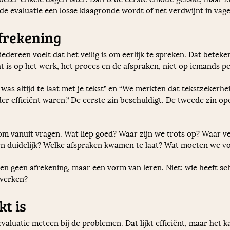
 de evaluatie een losse klaagronde wordt of net verdwijnt in vag
frekening
dereen voelt dat het veilig is om eerlijk te spreken. Dat betekent
ht is op het werk, het proces en de afspraken, niet op iemands p
j was altijd te laat met je tekst” en “We merkten dat tekstzekerhe
r efficiënt waren.” De eerste zin beschuldigt. De tweede zin op
om vanuit vragen. Wat liep goed? Waar zijn we trots op? Waar v
n duidelijk? Welke afspraken kwamen te laat? Wat moeten we vo
n geen afrekening, maar een vorm van leren. Niet: wie heeft sch
nwerken?
kt is
aluatie meteen bij de problemen. Dat lijkt efficiënt, maar het k