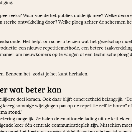
 ging.
peelreeks? Waar voelde het publiek duidelijk mee? Welke decorwis
 sterke ontwikkeling door? Welke ploeg achter de schermen heef
dheidsronde. Het helpt om scherp te zien wat het gezelschap moe
roductie: een nieuwe repetitiemethode, een betere taakverdeling
 manier om nieuwkomers op te vangen of een technische ploeg di
ven. Benoem het, zodat je het kunt herhalen.
er wat beter kan
lijkere deel komen. Ook daar blijft concreetheid belangrijk. “De
g kreeg sommige wijzigingen pas op de repetitie zelf te horen” o
ema stond.”
ering mogelijk. Ze halen de emotionele lading uit de kritiek en
lgende keer één centrale communicatieplek zijn. Misschien moet 
ien moet het bestuur vroeger duidelijk maken wie beslist over ko