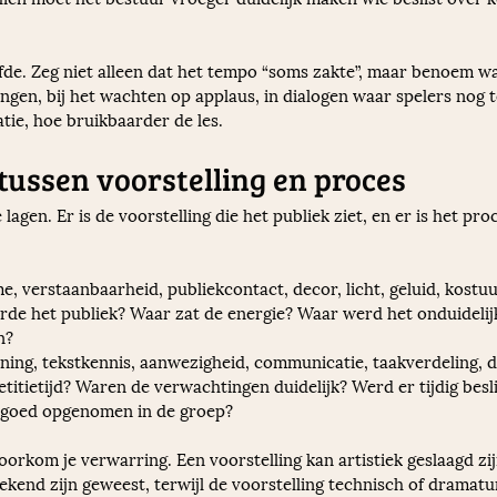
elfde. Zeg niet alleen dat het tempo “soms zakte”, maar benoem wa
ngen, bij het wachten op applaus, in dialogen waar spelers nog t
tie, hoe bruikbaarder de les.
ussen voorstelling en proces
agen. Er is de voorstelling die het publiek ziet, en er is het pr
tme, verstaanbaarheid, publiekcontact, decor, licht, geluid, kost
de het publiek? Waar zat de energie? Waar werd het onduideli
n?
ning, tekstkennis, aanwezigheid, communicatie, taakverdeling, de
itietijd? Waren de verwachtingen duidelijk? Werd er tijdig besli
 goed opgenomen in de groep?
oorkom je verwarring. Een voorstelling kan artistiek geslaagd zij
kend zijn geweest, terwijl de voorstelling technisch of dramat