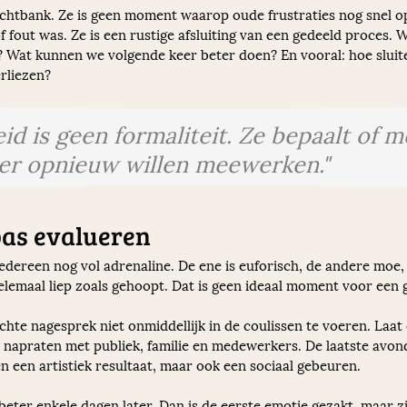
chtbank. Ze is geen moment waarop oude frustraties nog snel o
f fout was. Ze is een rustige afsluiting van een gedeeld proces
 Wat kunnen we volgende keer beter doen? En vooral: hoe sluit
rliezen?
d is geen formaliteit. Ze bepaalt of 
er opnieuw willen meewerken."
pas evalueren
 iedereen nog vol adrenaline. De ene is euforisch, de andere moe,
elemaal liep zoals gehoopt. Dat is geen ideaal moment voor een 
hte nagesprek niet onmiddellijk in de coulissen te voeren. Laat 
en, napraten met publiek, familie en medewerkers. De laatste av
en een artistiek resultaat, maar ook een sociaal gebeuren.
 beter enkele dagen later. Dan is de eerste emotie gezakt, maar z