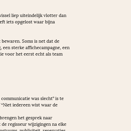
sel liep uiteindelijk vlotter dan 
t iets opgelost waar bijna 
t bewaren. Soms is net dat de 
, een sterke affichecampagne, een 
e voor het eerst echt als team 
 communicatie was slecht” is te 
f “Niet iedereen wist waar de 
 brengen het gesprek naar 
de regisseur wijzigingen na elke 
stuums, publiciteit, reservaties 