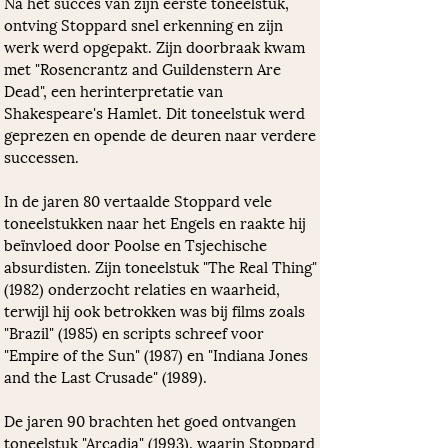
Na het succes van zijn eerste toneelstuk, 
ontving Stoppard snel erkenning en zijn 
werk werd opgepakt. Zijn doorbraak kwam 
met "Rosencrantz and Guildenstern Are 
Dead", een herinterpretatie van 
Shakespeare's Hamlet. Dit toneelstuk werd 
geprezen en opende de deuren naar verdere 
successen.
In de jaren 80 vertaalde Stoppard vele 
toneelstukken naar het Engels en raakte hij 
beïnvloed door Poolse en Tsjechische 
absurdisten. Zijn toneelstuk "The Real Thing" 
(1982) onderzocht relaties en waarheid, 
terwijl hij ook betrokken was bij films zoals 
"Brazil" (1985) en scripts schreef voor 
"Empire of the Sun" (1987) en "Indiana Jones 
and the Last Crusade" (1989).
De jaren 90 brachten het goed ontvangen 
toneelstuk "Arcadia" (1993), waarin Stoppard 