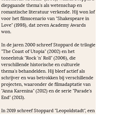
diepgaande thema's als wetenschap en 
romantische literatuur verkende. Hij won lof 
voor het filmscenario van "Shakespeare in 
Love" (1998), dat zeven Academy Awards 
won.
In de jaren 2000 schreef Stoppard de trilogie 
"The Coast of Utopia" (2002) en het 
toneelstuk "Rock 'n' Roll" (2006), die 
verschillende historische en culturele 
thema's behandelden. Hij bleef actief als 
schrijver en was betrokken bij verschillende 
projecten, waaronder de filmadaptatie van 
"Anna Karenina" (2012) en de serie "Parade's 
End" (2013).
In 2019 schreef Stoppard "Leopoldstadt", een 
toneelstuk dat zich afspeelt in de Joodse 
gemeenschap van het vroege 20e-eeuwse 
Wenen. Het toneelstuk ontving prijzen en 